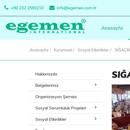
+90 232 2593210
info@egemen.com.tr
Anasayfa
Anasayfa
Kurumsal
Sosyal Etkinlikler
SIĞACI
SIĞ
Hakkımızda
Belgelerimiz
Organizasyon Şeması
Sosyal Sorumluluk Projeleri
Sosyal Etkinlikler