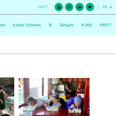
NRFIT
ler
Kalite Yönetim
İK
İletişim
KVKK
NRFIT