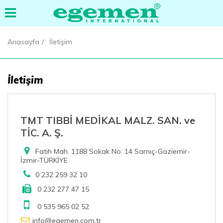
Anasayfa
İletişim
İletişim
TMT TIBBİ MEDİKAL MALZ. SAN. ve
TİC. A. Ş.
Fatih Mah. 1188 Sokak No: 14 Sarnıç-Gaziemir-
İzmir-TÜRKİYE
0 232 259 32 10
0 232 277 47 15
0 535 965 02 52
info@egemen.com.tr