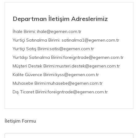
Departman İletişim Adreslerimiz
İhale Birimi:
ihale@egemen.com.tr
Yurtiçi Satınalma Birimi:
satinalma1@egemen.com.tr
Yurtiçi Satış Birimi:
satis@egemen.com.tr
Yurtdışı Satınalma Birimi:
foreigntrade@egemen.com.tr
Müşteri Destek Birimi:
musteri.destek@egemen.com.tr
Kalite Güvence Birimi:
kyss@egemen.com.tr
Muhasebe Birimi:
muhasebe@egemen.com.tr
Dış Ticaret Birimi:
foreigntrade@egemen.com.tr
İletişim Formu