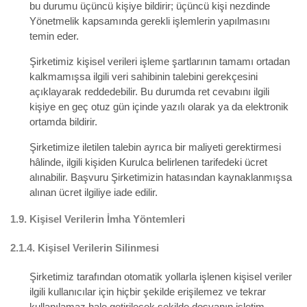
bu durumu üçüncü kişiye bildirir; üçüncü kişi nezdinde
Yönetmelik kapsamında gerekli işlemlerin yapılmasını
temin eder.
Şirketimiz kişisel verileri işleme şartlarının tamamı ortadan
kalkmamışsa ilgili veri sahibinin talebini gerekçesini
açıklayarak reddedebilir. Bu durumda ret cevabını ilgili
kişiye en geç otuz gün içinde yazılı olarak ya da elektronik
ortamda bildirir.
Şirketimize iletilen talebin ayrıca bir maliyeti gerektirmesi
hâlinde, ilgili kişiden Kurulca belirlenen tarifedeki ücret
alınabilir. Başvuru Şirketimizin hatasından kaynaklanmışsa
alınan ücret ilgiliye iade edilir.
1.9.
Kişisel Verilerin İmha Yöntemleri
2.1.4.
Kişisel Verilerin Silinmesi
Şirketimiz tarafından otomatik yollarla işlenen kişisel veriler
ilgili kullanıcılar için hiçbir şekilde erişilemez ve tekrar
kullanılamaz hale getirilecek şekilde dosyanın işletim