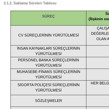
2.1.2.
Saklama Süreleri Tablosu
Sa
SÜREÇ
(İlişkinin s
ÇALIŞA
DEĞERLE
CV SÜREÇLERİNİN YÜRÜTÜLMESİ
OLAN A
İNSAN KAYNAKLARI SÜREÇLERİNİN
YÜRÜTÜLMESİ
PERSONEL BANKA SÜREÇLERİNİN
YÜRÜTÜLMESİ
MUHASEBE-FİNANS SÜREÇLERİNİN
YÜRÜTÜLMESİ
HER BELG
SİGORTA POLİÇESİ SÜREÇLERİNİN
YÜRÜTÜLMESİ
SÖZLEŞMELER