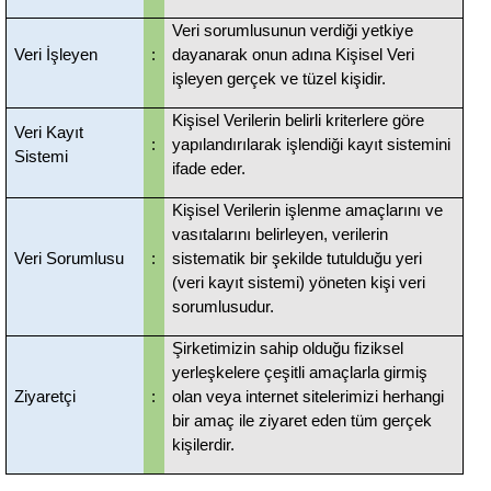
Veri sorumlusunun verdiği yetkiye
Veri İşleyen
:
dayanarak onun adına Kişisel Veri
işleyen gerçek ve tüzel kişidir.
Kişisel Verilerin belirli kriterlere göre
Veri Kayıt
:
yapılandırılarak işlendiği kayıt sistemini
Sistemi
ifade eder.
Kişisel Verilerin işlenme amaçlarını ve
vasıtalarını belirleyen, verilerin
Veri Sorumlusu
:
sistematik bir şekilde tutulduğu yeri
(veri kayıt sistemi) yöneten kişi veri
sorumlusudur.
Şirketimizin sahip olduğu fiziksel
yerleşkelere çeşitli amaçlarla girmiş
Ziyaretçi
:
olan veya internet sitelerimizi herhangi
bir amaç ile ziyaret eden tüm gerçek
kişilerdir.