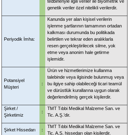
tedbirleriyle ilgili veriler ile biyometrik ve
genetik veriler özel nitelikli verilerdir.
Kanunda yer alan kişisel verilerin
işlenme şartlarının tamamının ortadan
kalkması durumunda bu politikada
Periyodik İmha:
belirtilen ve tekrar eden aralıklarla
resen gerçekleştirilecek silme, yok
etme veya anonim hale getirme
işlemidir.
Ürün ve hizmetlerimize kullanma
talebinde veya ilgisinde bulunmuş veya
Potansiyel
:
bu ilgiye sahip olabileceği ticari teamül
Müşteri
ve dürüstlük kurallarına uygun olarak
değerlendirilmiş gerçek kişilerdir.
Şirket /
TMT Tıbbi Medikal Malzeme San. ve
:
Şirketimiz
Tic. A.Ş
.
’dir.
TMT Tıbbi Medikal Malzeme San. ve
Şirket Hissedarı
:
Tic. A.Ş
.
hissedarı olan kişilerdir.