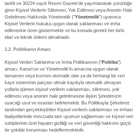
tarihli ve 30224 sayılı Resmi Gazete’de yayımlanarak yürürlüğe
giren Kişisel Verilerin Silinmesi, Yok Edilmesi veya Anonim Hale
Getirilmesi Hakkında Yönetmelik (“
Yönetmelik
”) uyarınca
Kişisel Verilerin hukuka uygun olarak saklanması ve imha
edilmesine özen göstermekte ve bu konuda gerekli her türlü
idari ve teknik önlemi almaktadır.
1.2.
Politikanın Amacı
Kişisel Verileri Saklanma ve İmha Politikasının (“
Politika
”)
amacı, Kanun’un ve Yönetmelik’in amacına uygun olarak
tamamen veya kısmen otomatik olan ya da herhangi bir veri
kayıt sisteminin parçası olmak kaydıyla otomatik olmayan
yollarla işlenen kişisel verilerin saklanması, silinmesi, yok
edilmesi veya anonim hale getirilmesine ilişkin Şirketimizin
uyacağı usul ve esasları belirlemektir. Bu Politikayla Şirketimiz
tarafından gerçekleştirilen Kişisel verilerin saklanması ve imhası
faaliyetlerinde mevzuata tam uyumun sağlanması ve kişisel veri
sahiplerinin özel hayatın gizliliği ve veri güvenliği hakkının güçlü
bir şekilde korunması hedeflenmektedir.