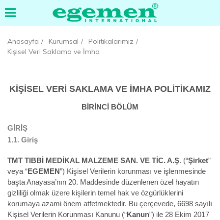
Anasayfa
Kurumsal
Politikalarımız
Kişisel Veri Saklama ve İmha
KİŞİSEL VERİ SAKLAMA VE İMHA POLİTİKAMIZ
BİRİNCİ BÖLÜM
GİRİŞ
1.1.
Giriş
TMT TIBBİ MEDİKAL MALZEME SAN. VE TİC. A.Ş
. (“
Şirket
”
veya “
EGEMEN
”) Kişisel Verilerin korunması ve işlenmesinde
başta Anayasa’nın 20. Maddesinde düzenlenen özel hayatın
gizliliği olmak üzere kişilerin temel hak ve özgürlüklerini
korumaya azami önem atfetmektedir. Bu çerçevede, 6698 sayılı
Kişisel Verilerin Korunması Kanunu (“
Kanun
”) ile 28 Ekim 2017