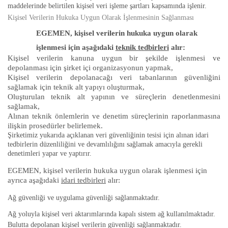
maddelerinde belirtilen kişisel veri işleme şartları kapsamında işlenir.
Kişisel Verilerin Hukuka Uygun Olarak İşlenmesinin Sağlanması
EGEMEN, kişisel verilerin hukuka uygun olarak
işlenmesi için aşağıdaki
teknik tedbirleri
alır:
Kişisel verilerin kanuna uygun bir şekilde işlenmesi ve
depolanması için şirket içi organizasyonun yapmak,
Kişisel verilerin depolanacağı veri tabanlarının güvenliğini
sağlamak için teknik alt yapıyı oluşturmak,
Oluşturulan teknik alt yapının ve süreçlerin denetlenmesini
sağlamak,
Alınan teknik önlemlerin ve denetim süreçlerinin raporlanmasına
ilişkin prosedürler belirlemek.
Şirketimiz yukarıda açıklanan veri güvenliğinin tesisi için alınan idari
tedbirlerin düzenliliğini ve devamlılığını sağlamak amacıyla gerekli
denetimleri yapar ve yaptırır.
EGEMEN, kişisel verilerin hukuka uygun olarak işlenmesi için
ayrıca aşağıdaki
idari tedbirleri
alır:
Ağ güvenliği ve uygulama güvenliği sağlanmaktadır.
Ağ yoluyla kişisel veri aktarımlarında kapalı sistem ağ kullanılmaktadır.
Bulutta depolanan kişisel verilerin güvenliği sağlanmaktadır.