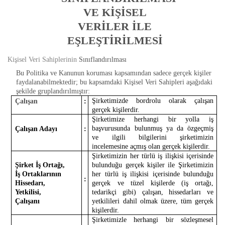
VE KİŞİSEL
VERİLER İLE
EŞLEŞTİRİLMESİ
Kişisel Veri Sahiplerinin
Sınıflandırılması
Bu Politika ve Kanunun koruması kapsamından sadece gerçek kişiler
faydalanabilmektedir; bu kapsamdaki Kişisel Veri Sahipleri aşağıdaki
şekilde gruplandırılmıştır:
Şirketimizde bordrolu olarak çalışan
Çalışan
:
gerçek kişilerdir.
Şirketimize herhangi bir yolla iş
başvurusunda bulunmuş ya da özgeçmiş
Çalışan Adayı
:
ve ilgili bilgilerini şirketimizin
incelemesine açmış olan gerçek kişilerdir.
Şirketimizin her türlü iş ilişkisi içerisinde
Şirket İş Ortağı,
bulunduğu gerçek kişiler ile Şirketimizin
İş Ortaklarının
her türlü iş ilişkisi içerisinde bulunduğu
:
Hissedarı,
gerçek ve tüzel kişilerde (iş ortağı,
Yetkilisi,
tedarikçi gibi) çalışan, hissedarları ve
Çalışanı
yetkilileri dahil olmak üzere, tüm gerçek
kişilerdir.
Şirketimizle herhangi bir sözleşmesel