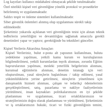
Log kayıtları kullanıcı müdahalesi olmayacak şekilde tutulmaktadır.
Özel nitelikli kişisel veri güvenliğine yönelik protokol ve prosedürler
belirlenmiş ve uygulanmaktadır.
Saldırı tespit ve önleme sistemleri kullanılmaktadır.
Siber güvenlik önlemleri alınmış olup uygulanması sürekli takip
edilmektedir.
Şirketimiz yukarıda açıklanan veri güvenliğinin tesisi için alınan teknik
tedbirlerin yeterliliğini ve devamlılığını sağlamak amacıyla gerekli
denetimleri yapar ve yaptırır, gerektiğinde bu teknikleri günceller.
Kişisel Verilerin Aktarılma
Amaçları
Kişisel Verileriniz, bulut e-posta alt yapısının kullanılması, buluta
yedekleme yapılması, yetkili kamu kurum ve kuruluşlarının
bilgilendirilmesi, yetkili kurumlardan teşvik alınması, zorunlu Eğitim
başvurularının yapılması, mesleki yeterlilik belgelerinin alınması,
kurumsal eğitimlerin alınması, denetim tutanağı için veri
oluşturulması, yasal süreçlerin başlatılması / takip edilmesi, yasal
yükümlülüklerin yerine getirilmesi, süreçlerin yönetilmesi için
danışmanlık hizmeti alınması, çalışan ve tedarikçi ödemelerinin
gerçekleştirilmesi, satış, pazarlama ve nakliye faaliyetlerinin
yürütülmesi, insan kaynakları politikalarımızın en iyi şekilde
planlanması ve uygulanması, ticari ortaklıklarımızın ve
stratejilerimizin doğru olarak planlanması ve yürütülmesi, Şirketimizin
ve iş ortaklarımızın hukuki, ticari ve fiziki güvenliğinin temini,