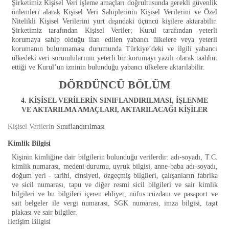
Şirketimiz Kişisel Veri işleme amaçları doğrultusunda gerekli güvenlik
önlemleri alarak Kişisel Veri Sahiplerinin Kişisel Verilerini ve Özel
Nitelikli Kişisel Verilerini yurt dışındaki üçüncü kişilere aktarabilir.
Şirketimiz tarafından Kişisel Veriler; Kurul tarafından yeterli
korumaya sahip olduğu ilan edilen yabancı ülkelere veya yeterli
korumanın bulunmaması durumunda Türkiye’deki ve ilgili yabancı
ülkedeki veri sorumlularının yeterli bir korumayı yazılı olarak taahhüt
ettiği ve Kurul’un izninin bulunduğu yabancı ülkelere aktarılabilir.
DÖRDÜNCÜ BÖLÜM
4. KİŞİSEL VERİLERİN SINIFLANDIRILMASI, İŞLENME
VE AKTARILMA AMAÇLARI, AKTARILACAĞI KİŞİLER
Kişisel Verilerin
Sınıflandırılması
Kimlik Bilgisi
Kişinin kimliğine dair bilgilerin bulunduğu verilerdir: adı-soyadı, T.C.
kimlik numarası, medeni durumu, uyruk bilgisi, anne-baba adı-soyadı,
doğum yeri - tarihi, cinsiyeti, özgeçmiş bilgileri, çalışanların fabrika
ve sicil numarası, tapu ve diğer resmi sicil bilgileri ve sair kimlik
bilgileri ve bu bilgileri içeren ehliyet, nüfus cüzdanı ve pasaport ve
sait belgeler ile vergi numarası, SGK numarası, imza bilgisi, taşıt
plakası ve sair bilgiler.
İletişim Bilgisi