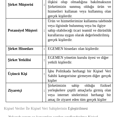
ilişkisi olup olmadığına bakılmaksızın
Şirket Müşterisi
:
Şirketimizin sunmuş olduğu ürün ve
hizmetleri kullanan veya kullanmış olan
gerçek kişilerdir.
Ürün ve hizmetlerimize kullanma talebinde
veya ilgisinde bulunmuş veya bu ilgiye
Potansiyel Müşteri
:
sahip olabileceği ticari teamül ve dürüstlük
kurallarına uygun olarak değerlendirilmiş
gerçek kişilerdir.
Şirket Hissedarı
:
EGEMEN hissedarı olan kişilerdir.
EGEMEN yönetim kurulu üyesi ve diğer
Şirket Yetkilisi
:
yetkili kişilerdir.
İşbu Politikada herhangi bir Kişisel Veri
Üçüncü Kişi
:
Sahibi kategorisine girmeyen diğer gerçek
kişiler
Şirketimizin sahip olduğu fiziksel
yerleşkelere çeşitli amaçlarla girmiş olan
Ziyaretçi
:
veya internet sitelerimizi herhangi bir
amaç ile ziyaret eden tüm gerçek kişiler
Kişisel Veriler İle Kişisel Veri Sahiplerinin
Eşleştirilmesi