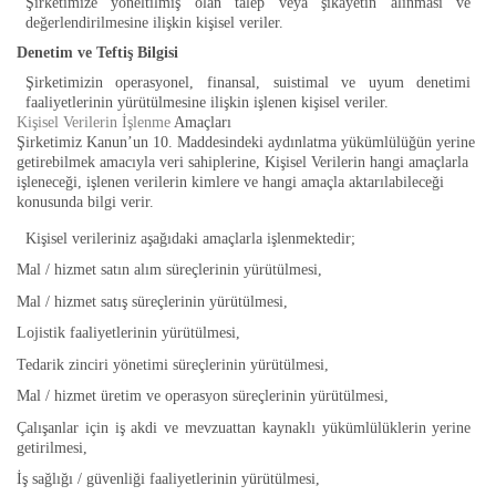
Şirketimize yöneltilmiş olan talep veya şikayetin alınması ve
değerlendirilmesine ilişkin kişisel veriler.
Denetim ve Teftiş Bilgisi
Şirketimizin operasyonel, finansal, suistimal ve uyum denetimi
faaliyetlerinin yürütülmesine ilişkin işlenen kişisel veriler.
Kişisel Verilerin İşlenme
Amaçları
Şirketimiz Kanun’un 10. Maddesindeki aydınlatma yükümlülüğün yerine
getirebilmek amacıyla veri sahiplerine, Kişisel Verilerin hangi amaçlarla
işleneceği, işlenen verilerin kimlere ve hangi amaçla aktarılabileceği
konusunda bilgi verir.
Kişisel verileriniz aşağıdaki amaçlarla işlenmektedir;
Mal / hizmet satın alım süreçlerinin yürütülmesi,
Mal / hizmet satış süreçlerinin yürütülmesi,
Lojistik faaliyetlerinin yürütülmesi,
Tedarik zinciri yönetimi süreçlerinin yürütülmesi,
Mal / hizmet üretim ve operasyon süreçlerinin yürütülmesi,
Çalışanlar için iş akdi ve mevzuattan kaynaklı yükümlülüklerin yerine
getirilmesi,
İş sağlığı / güvenliği faaliyetlerinin yürütülmesi,