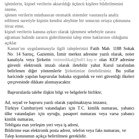
işlemlerin, kişisel verilerin aktarıldığı üçüncü kişilere bildirilmesini
isteme,
işlenen verilerin münhasıran otomatik sistemler vasıtasıyla analiz
edilmesi suretiyle kişinin kendisi aleyhine bir sonucun ortaya çıkmasına
itiraz etme,
kişisel verilerin kanuna aykırı olarak işlenmesi sebebiyle zarara
uğraması halinde zararın giderilmesini talep etme haklarının olduğunu
açıklar.
Kanun’un uygulanmasıyla ilgili taleplerinizi
Fatih Mah. 1188 Sokak
No: 14 Sarnıç, Gaziemin, İzmir
merkez adresine yazılı olarak, noter
kanalıyla veya
Şirketin
tmtmedikal@hs01.kep.tr
olan KEP adresine
güvenli elektronik imzalı olarak iletebilir yahut Kurul tarafından
belirlenen diğer yöntemlerle
Şirketimize iletebilirsiniz.
Bu yollar
haricinde yapılan başvurular hukuka uygunluk ve veri güvenliği ilkeleri
çerçevesinde dikkate alınmayacaktır.
Başvurularda talebe ilişkin bilgi ve belgelerle birlikte;
Ad, soyad ve başvuru yazılı olarak yapılmaktaysa imzanız,
Türkiye Cumhuriyeti vatandaşları için T.C. kimlik numarası, yabancı
ülke vatandaşları için uyruğu, pasaport numarası veya varsa yabancı
kimlik numarası,
Tebligata esas yerleşim yeri veya iş adresi,
Bildirime esas elektronik posta adresi, telefon veya faks numarası, ve
Talep konusunun açıkça belirtilmesi gereklidir.