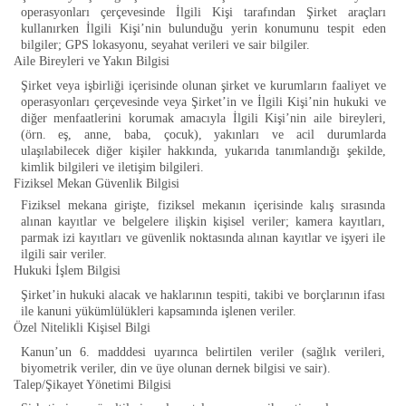
operasyonları çerçevesinde İlgili Kişi tarafından Şirket araçları
kullanırken İlgili Kişi’nin bulunduğu yerin konumunu tespit eden
bilgiler; GPS lokasyonu, seyahat verileri ve sair bilgiler.
Aile Bireyleri ve Yakın Bilgisi
Şirket veya işbirliği içerisinde olunan şirket ve kurumların faaliyet ve
operasyonları çerçevesinde veya Şirket’in ve İlgili Kişi’nin hukuki ve
diğer menfaatlerini korumak amacıyla İlgili Kişi’nin aile bireyleri,
(örn. eş, anne, baba, çocuk), yakınları ve acil durumlarda
ulaşılabilecek diğer kişiler hakkında, yukarıda tanımlandığı şekilde,
kimlik bilgileri ve iletişim bilgileri.
Fiziksel Mekan Güvenlik Bilgisi
Fiziksel mekana girişte, fiziksel mekanın içerisinde kalış sırasında
alınan kayıtlar ve belgelere ilişkin kişisel veriler; kamera kayıtları,
parmak izi kayıtları ve güvenlik noktasında alınan kayıtlar ve işyeri ile
ilgili sair veriler.
Hukuki İşlem Bilgisi
Şirket’in hukuki alacak ve haklarının tespiti, takibi ve borçlarının ifası
ile kanuni yükümlülükleri kapsamında işlenen veriler.
Özel Nitelikli Kişisel Bilgi
Kanun’un 6. madddesi uyarınca belirtilen veriler (sağlık verileri,
biyometrik veriler, din ve üye olunan dernek bilgisi ve sair).
Talep/Şikayet Yönetimi Bilgisi