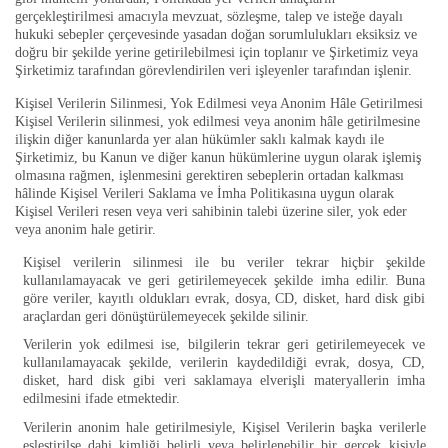
gerçekleştirilmesi amacıyla mevzuat, sözleşme, talep ve isteğe dayalı
hukuki sebepler çerçevesinde yasadan doğan sorumlulukları eksiksiz ve
doğru bir şekilde yerine getirilebilmesi için toplanır ve Şirketimiz veya
Şirketimiz tarafından görevlendirilen veri işleyenler tarafından işlenir.
Kişisel Verilerin Silinmesi, Yok Edilmesi veya Anonim Hâle Getirilmesi
Kişisel Verilerin silinmesi, yok edilmesi veya anonim hâle getirilmesine
ilişkin diğer kanunlarda yer alan hükümler saklı kalmak kaydı ile
Şirketimiz, bu Kanun ve diğer kanun hükümlerine uygun olarak işlemiş
olmasına rağmen, işlenmesini gerektiren sebeplerin ortadan kalkması
hâlinde Kişisel Verileri Saklama ve İmha Politikasına uygun olarak
Kişisel Verileri resen veya veri sahibinin talebi üzerine siler, yok eder
veya anonim hale getirir.
Kişisel verilerin silinmesi ile bu veriler tekrar hiçbir şekilde
kullanılamayacak ve geri getirilemeyecek şekilde imha edilir. Buna
göre veriler, kayıtlı oldukları evrak, dosya, CD, disket, hard disk gibi
araçlardan geri dönüştürülemeyecek şekilde silinir.
Verilerin yok edilmesi ise, bilgilerin tekrar geri getirilemeyecek ve
kullanılamayacak şekilde, verilerin kaydedildiği evrak, dosya, CD,
disket, hard disk gibi veri saklamaya elverişli materyallerin imha
edilmesini ifade etmektedir.
Verilerin anonim hale getirilmesiyle, Kişisel Verilerin başka verilerle
eşleştirilse dahi kimliği belirli veya belirlenebilir bir gerçek kişiyle