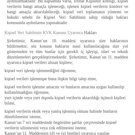
aydınlatmaktadır. Bu kapsamda varsa, İrtibat Kişisinin kimliği, kişisel
verilerin hangi amaçla işleneceği, işlenen kişisel verilerin kimlere ve
hangi amaçla aktarılabileceği, kişisel veri toplamanın yöntemi ve
hukuki sebebi ile Kişisel Veri Sahibinin sahip olduğu hakları
konusunda aydınlatma yapmaktadır.
Kişisel Veri Sahibinin KVK Kanunu Uyarınca
Hakları
Şirketimiz, Kanun’un 10. maddesi uyarınca size haklarınızı
bildirmekte; söz konusu hakların nasıl kullanılacağına dair yol
göstermekte ve tüm bunlar için gerekli iç işleyişi, idari ve teknik
düzenlemeleri gerçekleştirmektedir. Şirketimiz, Kanun’un 11. maddesi
uyarınca kişisel verileri alınan kişilere;
kişisel veri işlenip işlenmediğini öğrenme,
kişisel verileri işlenmişse buna ilişkin bilgi talep etme,
kişisel verilerin işlenme amacını ve bunların amacına uygun kullanılıp
kullanılmadığını öğrenme,
yurt içinde veya yurt dışında kişisel verilerin aktarıldığı üçüncü kişileri
bilme,
kişisel verilerin eksik veya yanlış işlenmiş olması halinde bunların
düzeltilmesini isteme,
Kanun’un 7 nci maddesinde öngörülen şartlar çerçevesinde kişisel
verilerin silinmesini veya yok edilmesini isteme,
Kanun’un 11. Maddesinin (d) ve (e) bentleri uyarınca yapılan