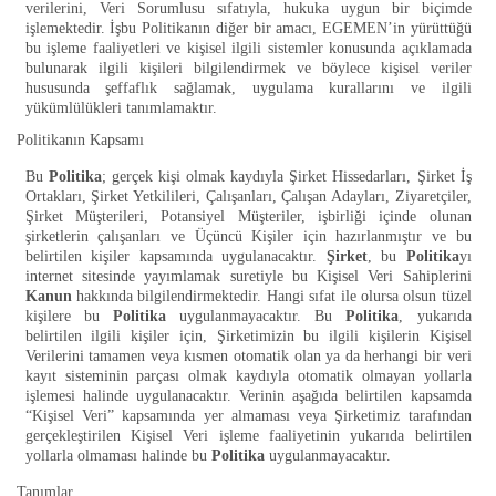
verilerini, Veri Sorumlusu sıfatıyla, hukuka uygun bir biçimde
işlemektedir. İşbu Politikanın diğer bir amacı, EGEMEN’in yürüttüğü
bu işleme faaliyetleri ve kişisel ilgili sistemler konusunda açıklamada
bulunarak ilgili kişileri bilgilendirmek ve böylece kişisel veriler
hususunda şeffaflık sağlamak, uygulama kurallarını ve ilgili
yükümlülükleri tanımlamaktır.
Politikanın Kapsamı
Bu
Politika
; gerçek kişi olmak kaydıyla Şirket Hissedarları, Şirket İş
Ortakları, Şirket Yetkilileri, Çalışanları, Çalışan Adayları, Ziyaretçiler,
Şirket Müşterileri, Potansiyel Müşteriler, işbirliği içinde olunan
şirketlerin çalışanları ve Üçüncü Kişiler için hazırlanmıştır ve bu
belirtilen kişiler kapsamında uygulanacaktır.
Şirket
, bu
Politika
yı
internet sitesinde yayımlamak suretiyle bu Kişisel Veri Sahiplerini
Kanun
hakkında bilgilendirmektedir. Hangi sıfat ile olursa olsun tüzel
kişilere bu
Politika
uygulanmayacaktır. Bu
Politika
, yukarıda
belirtilen ilgili kişiler için, Şirketimizin bu ilgili kişilerin Kişisel
Verilerini tamamen veya kısmen otomatik olan ya da herhangi bir veri
kayıt sisteminin parçası olmak kaydıyla otomatik olmayan yollarla
işlemesi halinde uygulanacaktır. Verinin aşağıda belirtilen kapsamda
“Kişisel Veri” kapsamında yer almaması veya Şirketimiz tarafından
gerçekleştirilen Kişisel Veri işleme faaliyetinin yukarıda belirtilen
yollarla olmaması halinde bu
Politika
uygulanmayacaktır.
Tanımlar