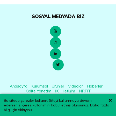
SOSYAL MEDYADA BIZ
Anasayfa
Kurumsal
Ürünler
Videolar
Haberler
Kalite Yönetim
İK
İletişim
NRFIT
Bu sitede çerezler kullanır. Siteyi kullanmaya devam
© Copyright
2019
Egemen International. Tüm Hakları Saklıdır.
ederseniz, çerez kullanımını kabul etmiş olursunuz. Daha fazla
bilgi için
tıklayınız.