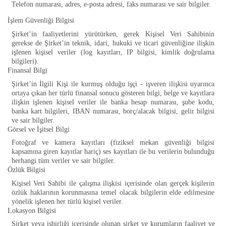
Telefon numarası, adres, e-posta adresi, faks numarası ve sair bilgiler.
İşlem Güvenliği Bilgisi
Şirket’in faaliyetlerini yürütürken, gerek Kişisel Veri Sahibinin
gerekse de Şirket’in teknik, idari, hukuki ve ticari güvenliğine ilişkin
işlenen kişisel veriler (log kayıtları, IP bilgisi, kimlik doğrulama
bilgileri).
Finansal Bilgi
Şirket’in İlgili Kişi ile kurmuş olduğu işçi - işveren ilişkisi uyarınca
ortaya çıkan her türlü finansal sonucu gösteren bilgi, belge ve kayıtlara
ilişkin işlenen kişisel veriler ile banka hesap numarası, şube kodu,
banka kart bilgileri, IBAN numarası, borç/alacak bilgisi, gelir bilgisi
ve sair bilgiler.
Görsel ve İşitsel Bilgi
Fotoğraf ve kamera kayıtları (fiziksel mekan güvenliği bilgisi
kapsamına giren kayıtlar hariç) ses kayıtları ile bu verilerin bulunduğu
herhangi tüm veriler ve sair bilgiler.
Özlük Bilgisi
Kişisel Veri Sahibi ile çalışma ilişkisi içerisinde olan gerçek kişilerin
özlük haklarının korunmasına temel olacak bilgilerin elde edilmesine
yönelik işlenen her türlü kişisel veriler.
Lokasyon Bilgisi
Şirket veya işbirliği içerisinde olunan şirket ve kurumların faaliyet ve