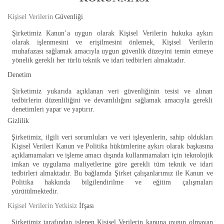
Kişisel Verilerin
Güvenliği
Şirketimiz Kanun’a uygun olarak Kişisel Verilerin hukuka aykırı
olarak işlenmesini ve erişilmesini önlemek, Kişisel Verilerin
muhafazası sağlamak amacıyla uygun güvenlik düzeyini temin etmeye
yönelik gerekli her türlü teknik ve idari tedbirleri almaktadır.
Denetim
Şirketimiz yukarıda açıklanan veri güvenliğinin tesisi ve alınan
tedbirlerin düzenliliğini ve devamlılığını sağlamak amacıyla gerekli
denetimleri yapar ve yaptırır.
Gizlilik
Şirketimiz, ilgili veri sorumluları ve veri işleyenlerin, sahip oldukları
Kişisel Verileri Kanun ve Politika hükümlerine aykırı olarak başkasına
açıklamamaları ve işleme amacı dışında kullanmamaları için teknolojik
imkan ve uygulama maliyetlerine göre gerekli tüm teknik ve idari
tedbirleri almaktadır. Bu bağlamda Şirket çalışanlarımız ile Kanun ve
Politika hakkında bilgilendirilme ve eğitim çalışmaları
yürütülmektedir.
Kişisel Verilerin Yetkisiz
İfşası
Şirketimiz tarafından işlenen Kişisel Verilerin kanuna uygun olmayan