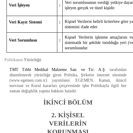
Veri sorumlusunun verdiği yetkiye dayan
Veri İşleyen
:
işleyen gerçek ve tüzel kişidir.
Kişisel Verilerin belirli kriterlere göre y
Veri Kayıt Sistemi
:
sistemini ifade eder.
Kişisel Verilerin işlenme amaçlarını ve 
Veri Sorumlusu
:
sistematik bir şekilde tutulduğu yeri (ve
sorumlusudur.
Politikanın
Yürürlüğü
TMT Tıbbi Medikal Malzeme San. ve Tic. A.Ş
. tarafından
düzenlenerek yürürlüğe giren Politika, Şirketin internet sitesinde
(www.egemen.com.tr) yayımlanır. EGEMEN, Kanun, ikincil
mevzuat ve Kurul kararları çerçevesinde işbu Politikayla ilgili her
zaman değişiklik yapma hakkını haizdir.
İKİNCİ BÖLÜM
2. KİŞİSEL
VERİLERİN
KORUNMASI