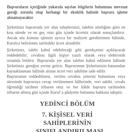
Başvuruların içeriğinde yukarıda sayılan bilgilerin bulunması mevzuat
gereği zorunlu olup herhangi bir eksiklik halinde başvuru işleme
alınamayacaktır.
Şirketimiz başvuruda yer alan taleplerinizi, talebin niteliğine göre en
kısa sürede ve en geç otuz gün içinde ücretsiz olarak sonuçlandırır.
Ancak söz konusu işlemin ayrıca bir maliyeti gerektirmesi hâlinde,
Kurulca belirlenen tarifedeki ücret alınabilir.
Şirketimiz, talebi kabul edebileceği gibi gerekçesini açıklayarak
reddedebilir; cevabını ilgili kişiye yazılı olarak veya elektronik
ortamda bildirir. Başvuruda yer alan talebin kabul edilmesi hâlinde
Şirketimiz gereğini yerine getirir. Başvurunun Şirketimizin hatasından
kaynaklanması hâlinde alınan ücret veri sahibine iade edilir.
Başvurunun reddedilmesi, verilen cevabın yetersiz bulunması veya
süresinde başvuruya cevap verilmemesi hâllerinde; veri sahibi, cevabı
öğrendiği tarihten itibaren otuz ve her hâlde başvuru tarihinden
itibaren altmış gün içinde Kurul’a şikâyette bulunma hakkına sahiptir.
YEDİNCİ BÖLÜM
7. KİŞİSEL VERİ
SAHİPLERİNİN
SINIFLANDIRILMASI