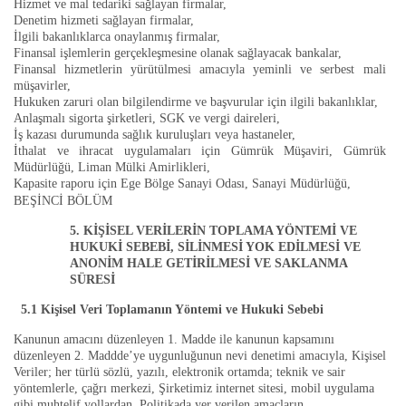
Hizmet ve mal tedariki sağlayan firmalar,
Denetim hizmeti sağlayan firmalar,
İlgili bakanlıklarca onaylanmış firmalar,
Finansal işlemlerin gerçekleşmesine olanak sağlayacak bankalar,
Finansal hizmetlerin yürütülmesi amacıyla yeminli ve serbest mali
müşavirler,
Hukuken zaruri olan bilgilendirme ve başvurular için ilgili bakanlıklar,
Anlaşmalı sigorta şirketleri, SGK ve vergi daireleri,
İş kazası durumunda sağlık kuruluşları veya hastaneler,
İthalat ve ihracat uygulamaları için Gümrük Müşaviri, Gümrük
Müdürlüğü, Liman Mülki Amirlikleri,
Kapasite raporu için Ege Bölge Sanayi Odası, Sanayi Müdürlüğü,
BEŞİNCİ BÖLÜM
5. KİŞİSEL VERİLERİN TOPLAMA YÖNTEMİ VE
HUKUKİ SEBEBİ, SİLİNMESİ YOK EDİLMESİ VE
ANONİM HALE GETİRİLMESİ VE SAKLANMA
SÜRESİ
5.1 Kişisel Veri Toplamanın Yöntemi ve Hukuki Sebebi
Kanunun amacını düzenleyen 1. Madde ile kanunun kapsamını
düzenleyen 2. Maddde’ye uygunluğunun nevi denetimi amacıyla, Kişisel
Veriler; her türlü sözlü, yazılı, elektronik ortamda; teknik ve sair
yöntemlerle, çağrı merkezi, Şirketimiz internet sitesi, mobil uygulama
gibi muhtelif yollardan, Politikada yer verilen amaçların