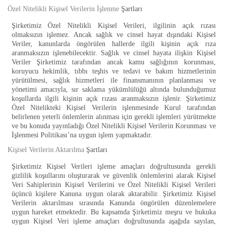
Özel Nitelikli Kişisel Verilerin İşlenme
Şartları
Şirketimiz Özel Nitelikli Kişisel Verileri, ilgilinin açık rızası
olmaksızın işlemez. Ancak sağlık ve cinsel hayat dışındaki Kişisel
Veriler, kanunlarda öngörülen hallerde ilgili kişinin açık rıza
aranmaksızın işlenebilecektir. Sağlık ve cinsel hayata ilişkin Kişisel
Veriler Şirketimiz tarafından ancak kamu sağlığının korunması,
koruyucu hekimlik, tıbbı teşhis ve tedavi ve bakım hizmetlerinin
yürütülmesi, sağlık hizmetleri ile finansmanının planlanması ve
yönetimi amacıyla, sır saklama yükümlülüğü altında bulunduğumuz
koşullarda ilgili kişinin açık rızası aranmaksızın işlenir. Şirketimiz
Özel Nitelikteki Kişisel Verilerin işlenmesinde Kurul tarafından
belirlenen yeterli önlemlerin alınması için gerekli işlemleri yürütmekte
ve bu konuda yayınladığı Özel Nitelikli Kişisel Verilerin Korunması ve
İşlenmesi Politikası’na uygun işlem yapmaktadır.
Kişisel Verilerin Aktarılma
Şartları
Şirketimiz Kişisel Verileri işleme amaçları doğrultusunda gerekli
gizlilik koşullarını oluşturarak ve güvenlik önlemlerini alarak Kişisel
Veri Sahiplerinin Kişisel Verilerini ve Özel Nitelikli Kişisel Verileri
üçüncü kişilere Kanuna uygun olarak aktarabilir. Şirketimiz Kişisel
Verilerin aktarılması sırasında Kanunda öngörülen düzenlemelere
uygun hareket etmektedir. Bu kapsamda Şirketimiz meşru ve hukuka
uygun Kişisel Veri işleme amaçları doğrultusunda aşağıda sayılan,