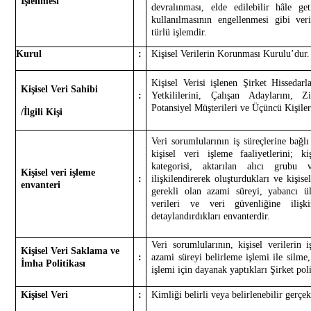
İşlenmesi
devralınması, elde edilebilir hâle get
kullanılmasının engellenmesi gibi veri
türlü işlemdir.
Kurul
:
Kişisel Verilerin Korunması Kurulu’dur.
Kişisel Verisi işlenen Şirket Hissedarla
Kişisel Veri Sahibi
:
Yetkililerini, Çalışan Adaylarını, Ziy
Potansiyel Müşterileri ve Üçüncü Kişiler
/İlgili Kişi
Veri sorumlularının iş süreçlerine bağlı
kişisel veri işleme faaliyetlerini; k
kategorisi, aktarılan alıcı grubu
Kişisel veri işleme
:
ilişkilendirerek oluşturdukları ve kişise
envanteri
gerekli olan azami süreyi, yabancı ül
verileri ve veri güvenliğine ilişki
detaylandırdıkları envanterdir.
Veri sorumlularının, kişisel verilerin 
Kişisel Veri Saklama ve
:
azami süreyi belirleme işlemi ile silm
İmha Politikası
işlemi için dayanak yaptıkları Şirket poli
Kişisel Veri
:
Kimliği belirli veya belirlenebilir gerçek 