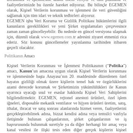
faaliyetlerimizde bu özenle hareket ediyoruz. Bu bilinçle EGEMEN
olarak, Kişisel Verilerin korunması ve işlenmesi ile veri güvenliğini
sağlamak için tüm idari ve teknik tedbirleri alıyoruz.
EGEMEN işbu Veri Koruma ve Gizlilik Politikası hükümlerini ilgili
kanunların gereklilikleri ve yeni Şirket uygulamaları çerçevesince
zaman zaman güncelleyebilir. Bu nedenle en güncel versiyona ulaşmak
için, düzenli olarak
www.egemen.com
.tr adresini ziyaret etmenizi rica
ederiz. Söz konusu güncellemeler yayınlanma tarihinden itibaren
geçerli olacaktır.
Politikanın
Amacı
Kişisel Verilerin Korunması ve İşlenmesi Politikasının (“
Politika
”)
amacı,
Kanun
’un amacına uygun olarak Kişisel Verilerin korunması
ve işlenmesinde başta Anayasa’nın 20. maddesinde düzenlenen özel
hayatın gizliliği olmak üzere kişilerin temel hak ve özgürlüklerini
azami derecede korumak ve Şirketimizin yükümlülükleri ile Kanun
uyarınca uyacağı usul ve esaslar hakkında Kişisel Veri Sahiplerini
bilgilendirmektir. EGEMEN, rejtonel anestezi ürünleri, özel işlem
iğneleri, disposable mekanik ventilator ve hijyen ürünleri üretim, satış,
ithalat, ihracat ve satış sonrası alanlarında hizmet veren, faaliyetlerini
gerçekleştirebilmek adına, bizzat kendisi adına veya temsilci vasfıyla
iletişimde bulunan çalışanlarının, şirket çalışanlarının ve iş
başvurusunda bulunmak suretiyle ya da diğer herhangi bir amaç veya
kanal vesilesi ile ilişki tesis eden diğer gerçek kişilerin kişisel