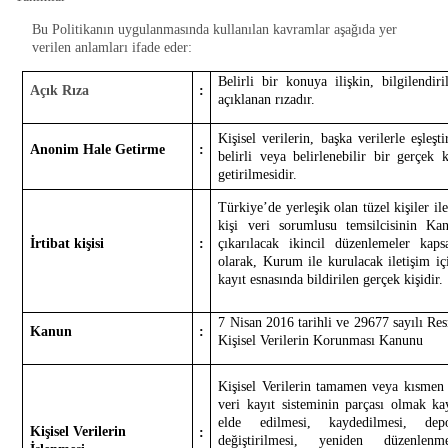
Bu Politikanın uygulanmasında kullanılan kavramlar aşağıda yer
verilen anlamları ifade eder:
Belirli bir konuya ilişkin, bilgilendi
Açık Rıza
:
açıklanan rızadır.
Kişisel verilerin, başka verilerle eşleşt
Anonim Hale Getirme
:
belirli veya belirlenebilir bir gerçek k
getirilmesidir.
Türkiye’de yerleşik olan tüzel kişiler i
kişi veri sorumlusu temsilcisinin K
İrtibat kişisi
:
çıkarılacak ikincil düzenlemeler kaps
olarak, Kurum ile kurulacak iletişim iç
kayıt esnasında bildirilen gerçek kişidir.
7 Nisan 2016 tarihli ve 29677 sayılı Re
Kanun
:
Kişisel Verilerin Korunması Kanunu
Kişisel Verilerin tamamen veya kısmen 
veri kayıt sisteminin parçası olmak ka
elde edilmesi, kaydedilmesi, dep
Kişisel Verilerin
:
değiştirilmesi, yeniden düzenlenme