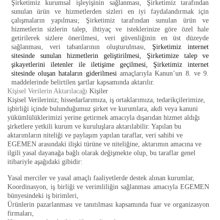
Şirketimiz kurumsal işleyişinin sağlanması, Şirketimiz tarafından
sunulan ürün ve hizmetlerden sizleri en iyi faydalandırmak için
çalışmaların yapılması; Şirketimiz tarafından sunulan ürün ve
hizmetlerin sizlerin talep, ihtiyaç ve isteklerinize göre özel hale
getirilerek sizlere önerilmesi, veri güvenliğinin en üst düzeyde
sağlanması, veri tabanlarının oluşturulması,
Şirketimiz internet
sitesinde sunulan hizmetlerin geliştirilmesi, Şirketimize talep ve
şikayetlerini iletenler ile iletişime geçilmesi, Şirketimiz internet
sitesinde oluşan hataların giderilmesi
amaçlarıyla Kanun’un 8. ve 9.
maddelerinde belirtilen şartlar kapsamında aktarılır.
Kişisel Verilerin Aktarılacağı
Kişiler
Kişisel Verileriniz; hissedarlarımıza, iş ortaklarımıza, tedarikçilerimize,
işbirliği içinde bulunduğumuz şirket ve kurumlara, akdi veya kanuni
yükümlülüklerimizi yerine getirmek amacıyla dışarıdan hizmet aldığı
şirketlere yetkili kurum ve kuruluşlara aktarılabilir. Yapılan bu
aktarımların niteliği ve paylaşım yapılan taraflar, veri sahibi ve
EGEMEN arasındaki ilişki türüne ve niteliğine, aktarımın amacına ve
ilgili yasal dayanağa bağlı olarak değişmekte olup, bu taraflar genel
itibariyle aşağıdaki gibidir:
Yasal merciler ve yasal amaçlı faaliyetlerde destek alınan kurumlar,
Koordinasyon, iş birliği ve verimliliğin sağlanması amacıyla EGEMEN
bünyesindeki iş birimleri,
Ürünlerin pazarlanması ve tanıtılması kapsamında fuar ve organizasyon
firmaları,