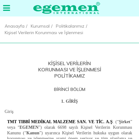
Anasayfa
Kurumsal
Politikalarımız
Kişisel Verilerin Korunması ve İşlenmesi
KİŞİSEL VERİLERİN
KORUNMASI VE İŞLENMESİ
POLİTİKAMIZ
BİRİNCİ BÖLÜM
1. GİRİŞ
Giriş
TMT TIBBİ MEDİKAL MALZEME SAN. VE TİC. A.Ş
. (“
Şirket
”
veya “
EGEMEN
”) olarak 6698 sayılı Kişisel Verilerin Korunması
Kanunu (“
Kanun
”) uyarınca Kişisel Verilerin hukuka uygun olarak
korunması ve işlenmesine azami önem veriyor ve tüm planlama ve