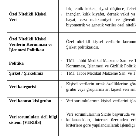
Irk, etnik köken, siyasi düşünce, fels
Özel Nitelikli Kişisel
inançlar, kılık kıyafet, dernek vakıf ya
:
Veri
hayat, ceza mahkumiyeti ve güvenlik 
biyometrik ve genetik veriler özel nitelik
Özel Nitelikli Kişisel
Özel nitelikli kişisel verilerin korun
Verilerin Korunması ve
Şirket politikasıdır.
İşlenmesi Politikası
TMT Tıbbi Medikal Malzeme San. ve T
:
Politika
Korunması, İşlenmesi ve Gizlilik Politik
Şirket / Şirketimiz
:
TMT Tıbbi Medikal Malzeme San. ve T
Kişisel verilerin ortak özelliklerine gö
Veri kategorisi
:
grubu veya gruplarına ait kişisel veri sını
Veri konusu kişi grubu
:
Veri sorumlularının kişisel verilerini işled
Veri sorumlularının Sicile başvuruda ve S
Veri sorumluları sicil bilgi
:
kullanacakları, internet üzerinden eriş
sistemi (VERBİS)
kriterlere göre yapılandırılarak işlendiği 