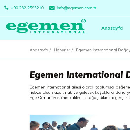
+90 232 2593210
info@egemen.com.tr
Anasayfa
Anasayfa
Haberler
Egemen International Doğa
Egemen International
Egemen International ailesi olarak toplumsal değerle
nebze olsun azaltmak ve gelecek kuşaklara daha yeşi
Ege Orman Vakfı'nın katılımı ile ağaç dikimini gerçekle